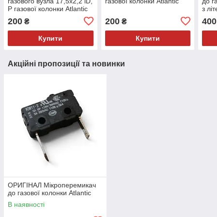
газового вузла 17,5х2,2 iD,
газової колонки Atlantic
до г
P газової колонки Atlantic
з лі
до в
200
200
400
₴
₴
Купити
Купити
Акційні пропозиції та новинки
ОРИГІНАЛ Мікроперемикач
до газової колонки Atlantic
В наявності