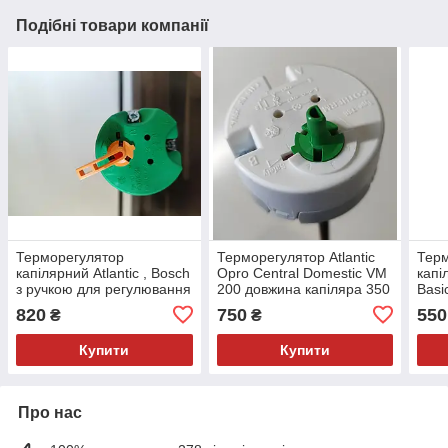
Подібні товари компанії
Терморегулятор
Терморегулятор Atlantic
Тер
капілярний Atlantic , Bosch
Opro Central Domestic VM
капі
з ручкою для регулювання
200 довжина капіляра 350
Bas
температури довжина
мм
довж
820
750
550
₴
₴
капіляра 350 мм
Купити
Купити
Про нас