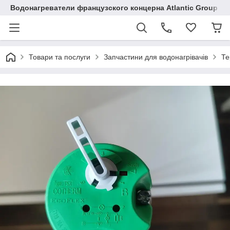
Водонагреватели французского концерна Atlantic Group в 
Товари та послуги
Запчастини для водонагрівачів
Те