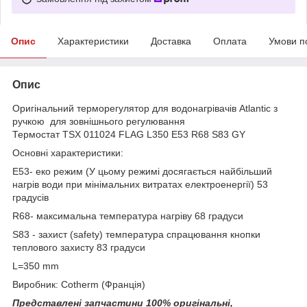
Опис
Характеристики
Доставка
Оплата
Умови п
Опис
Оригінальний терморегулятор для водонагрівачів Atlantic з
ручкою
для зовнішнього регулювання
Термостат TSX 011024 FLAG L350 E53 R68 S83 GY
Основні характеристики:
Е53- еко режим (У цьому режимі досягається найбільший
нагрів води при мінімальних витратах електроенергії) 53
градусів
R68- максимальна температура нагріву 68 градуси
S83 - захист (safety) температура спрацювання кнопки
теплового захисту 83 градуси
L=350 mm
Виробник: Cotherm (Франція)
Представлені запчастини 100% оригінальні,