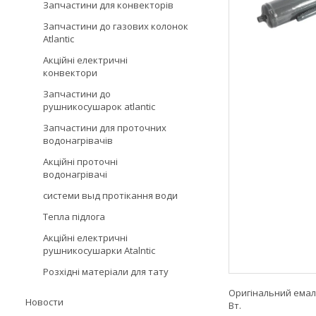
Запчастини для конвекторів
Запчастини до газових колонок
Atlantic
Акційні електричні
конвектори
Запчастини до
рушникосушарок atlantic
Запчастини для проточних
водонагрівачів
Акційні проточні
водонагрівачі
системи выд протікання води
Тепла підлога
Акційні електричні
рушникосушарки Atalntic
Розхідні матеріали для тату
Оригінальний емал
Новости
Вт.