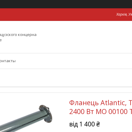
Харків, У
цузского концерна
е
онтакты
Фланець Atlantic, 
2400 Вт MO 00100 T
від
1 400 ₴