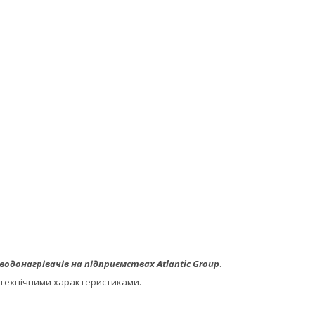
одонагрівачів на підприємствах Atlantiс Group
.
 технічними характеристиками.