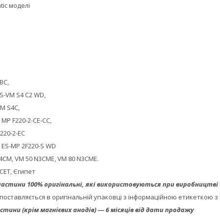
tic моделі
-BC
,
 ES-VM S4 C2 WD
,
VM S4C
,
FI MP F220-2-CE-CC
,
F220-2-EC
FI ES-MP 2F220-S WD
4CM, VM 50 N3CME, VM 80 N3CME
.
ECET, Єгипет
астини 100% оригінальні, які використовуються при виробництві в
поставляється в оригінальній упаковці з інформаційною етикеткою з
стини (крім магнієвих анодів) ― 6 місяців від дати продажу