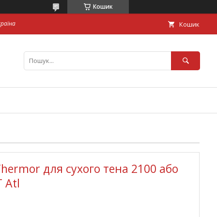
Кошик
країна
Кошик
Thermor для сухого тена 2100 або
 Atl