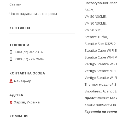
Застосування: Atlan
Статьи
S4CM,
Часто задаваемые вопросы
VM 50 N3CME,
VM 80 N3CME,
КОНТАКТИ
VM 50 S3C
,
Steatite Turbo
,
Steatite Slim D325-2
Steatite Cube WI-FI
+380 (66) 046-23-32
Steatite Cube WI-FI 
+380 (67) 773-79-94
Vertigo Steatite WI-
Vertigo Steatite MP 
Vertigo Steatite WI-
менеджер
Thermor моделей
S
Виробник:
Atlantic 
Представлені запч
Харків, Україна
Кожна запчастина 
Гарантія на запча