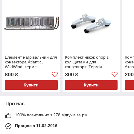
Елемент нагрівальний для
Комплект ніжок опор з
Комп
конвектора Atlantic,
коліщатами для
конв
WildWind, термія
конвекторів Термія
Атла
потужністю 1500 Вт
Атлантік Бонжур Wild Wind
та ін
800
300
200
₴
₴
та ін.
Купити
Купити
Про нас
100% позитивних з 278 відгуків за рік
Працює з 11.02.2016