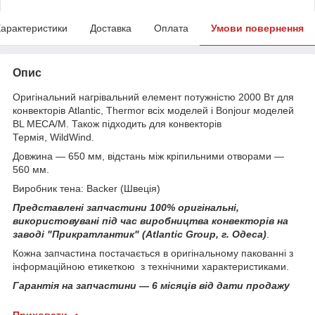
арактеристики
Доставка
Оплата
Умови повернення
Опис
Оригінальний нагрівальний елемент потужністю 2000 Вт для
конвекторів Atlantic, Thermor всіх моделей і Bonjour моделей
BL MECA/M. Також підходить для конвекторів
Термія, WildWind.
Довжина — 650 мм, відстань між кріпильними отворами —
560 мм.
Виробник тена: Backer (Швеція)
Представлені запчастини 100% оригінальні,
використовувані під час виробництва конвекторів на
заводі "Прикратлантик" (Atlantiс Group, г. Одеса)
.
Кожна запчастина постачається в оригінальному пакованні з
інформаційною етикеткою з технічними характеристиками.
Гарантія на запчастини — 6 місяців від дати продажу
Приховати