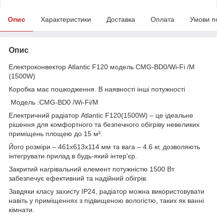
Опис
Характеристики
Доставка
Оплата
Умови п
Опис
Електроконвектор Atlantic F120 модель CMG-BD0/Wi-Fi /M
(1500W)
Коробка має пошкодження. В наявності інші потужності
Модель :CMG-BD0 /Wi-Fi/M
Електричний радіатор Atlantic F120(1500W) – це ідеальне
рішення для комфортного та безпечного обігріву невеликих
приміщень площею до 15 м².
Його розміри – 461х613х114 мм та вага – 4.6 кг, дозволяють
інтегрувати прилад в будь-який інтер'єр.
Закритий нагрівальний елемент потужністю 1500 Вт
забезпечує ефективний та надійний обігрів.
Завдяки класу захисту IP24, радіатор можна використовувати
навіть у приміщеннях з підвищеною вологістю, таких як ванні
кімнати.