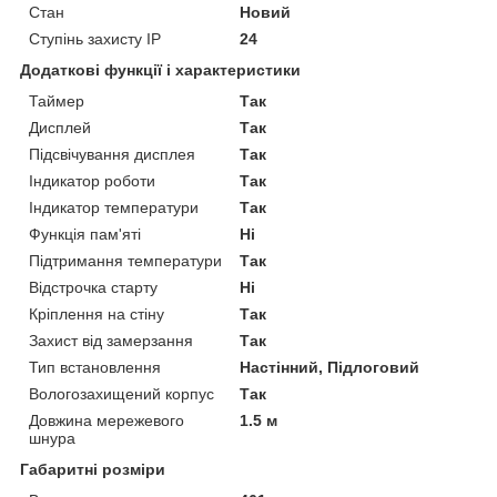
Стан
Новий
Ступінь захисту IP
24
Додаткові функції і характеристики
Таймер
Так
Дисплей
Так
Підсвічування дисплея
Так
Індикатор роботи
Так
Індикатор температури
Так
Функція пам'яті
Ні
Підтримання температури
Так
Відстрочка старту
Ні
Кріплення на стіну
Так
Захист від замерзання
Так
Тип встановлення
Настінний, Підлоговий
Вологозахищений корпус
Так
Довжина мережевого
1.5 м
шнура
Габаритні розміри