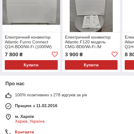
Електричний конвектор
Електричний конвектор
Елек
Atlantic Furno Connect
Atlantic F120 модель
Atla
Q1H-BD0/Wi-Fi (1000W)
CMG-BD0/Wi-Fi /M
Q1H-
FRANCE
(1000W)
FRA
7 800
3 900
8 8
₴
₴
Купити
Купити
Про нас
100% позитивних з 278 відгуків за рік
Працює з 11.02.2016
м. Харків
Харків, Україна
Контакти