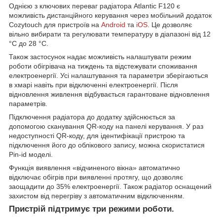
Однією з ключових переваг радіатора Atlantic F120 є
можливість дистанційного керування через мобільний додаток
Cozytouch для пристроїв на
Android
та
iOS
. Це дозволяє
вільно вибирати та регулювати температуру в діапазоні від 12
°C до 28 °C.
Також застосунок надає можливість налаштувати режим
роботи обігрівача на тиждень та відстежувати споживання
електроенергії. Усі налаштування та параметри зберігаються
в хмарі навіть при відключенні електроенергії. Після
відновлення живлення відбувається гарантоване відновлення
параметрів.
Підключення радіатора до додатку здійснюється за
допомогою сканування QR-коду на панелі керування. У раз
недоступності QR-коду, для ідентифікації пристрою та
підключення його до облікового запису, можна скористатися
Pin-id моделі.
Функція виявлення «відчиненого вікна» автоматично
відключає обігрів при виявленні протягу, що дозволяє
заощадити до 35% електроенергії. Також радіатор оснащений
захистом від перегріву з автоматичним відключенням.
Пристрій підтримує три режими роботи.