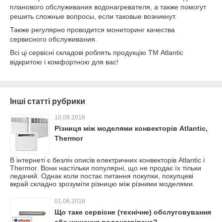
планового обслуживания водонагревателя, а также помогут
решить сложные вопросы, если таковые возникнут.
Также регулярно проводится мониторинг качества
сервисного обслуживания.
Всі ці сервісні складові роблять продукцію ТМ Atlantic
відкритою і комфортною для вас!
Інші статті рубрики
10.08.2016
Різниця між моделями конвекторів Atlantic,
Thermor
В інтернеті є безліч описів електричних конвекторів Atlantic і
Thermor. Вони настільки популярні, що не продає їх тільки
ледачий. Однак коли постає питання покупки, покупцеві
вкрай складно зрозуміти різницю між різними моделями.
01.06.2016
Що таке сервісне (технічне) обслуговування